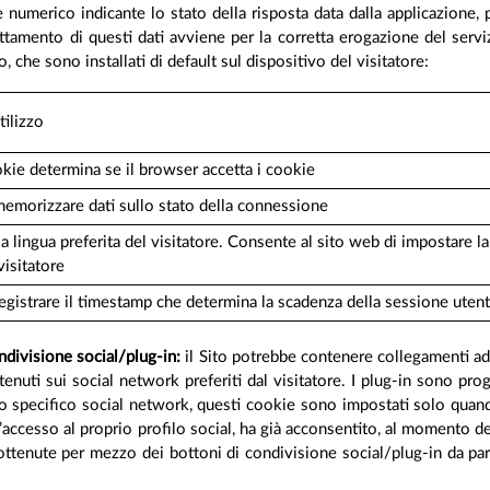
dice numerico indicante lo stato della risposta data dalla applicazione,
rattamento di questi dati avviene per la corretta erogazione del serv
to, che sono installati di default sul dispositivo del visitatore:
tilizzo
ie determina se il browser accetta i cookie
emorizzare dati sullo stato della connessione
a lingua preferita del visitatore. Consente al sito web di impostare la 
visitatore
egistrare il timestamp che determina la scadenza della sessione uten
ondivisione social/plug-in:
il Sito potrebbe contenere collegamenti ad a
ntenuti sui social network preferiti dal visitatore. I plug-in sono 
llo specifico social network, questi cookie sono impostati solo quando
’accesso al proprio profilo social, ha già acconsentito, al momento del
i ottenute per mezzo dei bottoni di condivisione social/plug-in da part