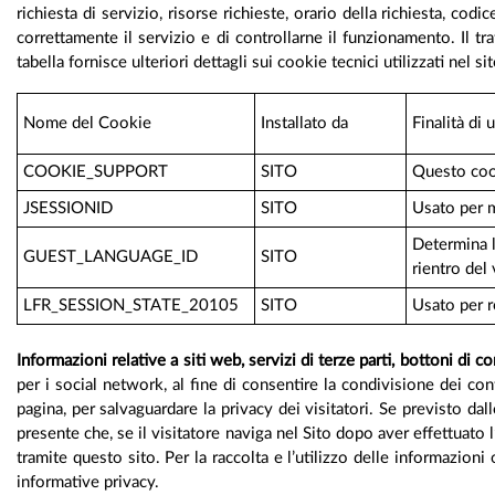
richiesta di servizio, risorse richieste, orario della richiesta, co
correttamente il servizio e di controllarne il funzionamento. Il t
tabella fornisce ulteriori dettagli sui cookie tecnici utilizzati nel si
Nome del Cookie
Installato da
Finalità di u
COOKIE_SUPPORT
SITO
Questo cook
JSESSIONID
SITO
Usato per m
Determina l
GUEST_LANGUAGE_ID
SITO
rientro del 
LFR_SESSION_STATE_20105
SITO
Usato per r
Informazioni relative a siti web, servizi di terze parti, bottoni di c
per i social network, al fine di consentire la condivisione dei co
pagina, per salvaguardare la privacy dei visitatori. Se previsto da
presente che, se il visitatore naviga nel Sito dopo aver effettuato l
tramite questo sito. Per la raccolta e l’utilizzo delle informazion
informative privacy.