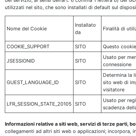
del servizio, ai sensi dell’art. 6 comma 1 lettera b) del G
utilizzati nel sito, che sono installati di default sul disposi
Installato
Nome del Cookie
Finalità di util
da
COOKIE_SUPPORT
SITO
Questo cookie 
Usato per memo
JSESSIONID
SITO
connessione
Determina la l
GUEST_LANGUAGE_ID
SITO
sito web di imp
visitatore
Usato per regi
LFR_SESSION_STATE_20105
SITO
scadenza dell
Informazioni relative a siti web, servizi di terze parti, b
collegamenti ad altri siti web o applicazioni; incorpora, in