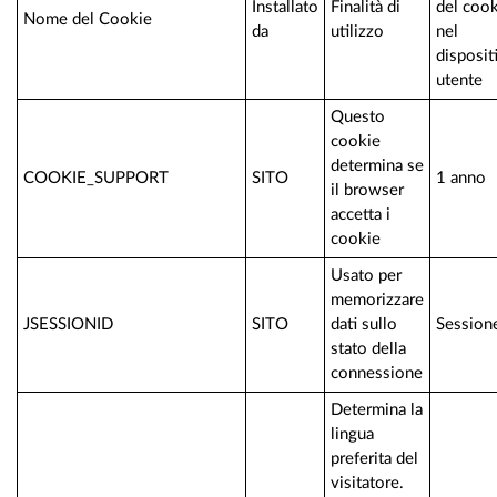
Installato
Finalità di
del coo
Nome del Cookie
da
utilizzo
nel
disposit
utente
Questo
cookie
determina se
COOKIE_SUPPORT
SITO
1 anno
il browser
accetta i
cookie
Usato per
memorizzare
JSESSIONID
SITO
dati sullo
Session
stato della
connessione
Determina la
lingua
preferita del
visitatore.