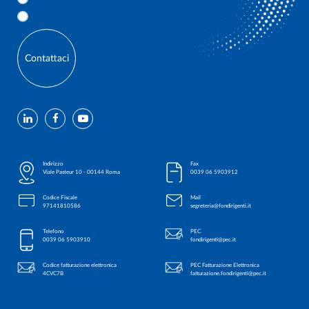
Contattaci
Indirizzo
Fax
Viale Pasteur 10 - 00144 Roma
0039 06 5903912
Codice Fiscale
Mail
97141810586
segreteria@fondirigenti.it
Telefono
PEC
0039 06 5903910
fondirigenti@pec.it
Codice fatturazione elettronica
PEC Fatturazione Elettronica
4CVC7B
fatturazione.fondirigenti@pec.it