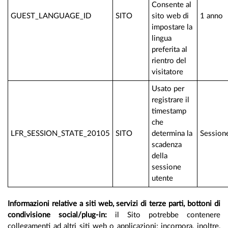
Consente al
GUEST_LANGUAGE_ID
SITO
sito web di
1 anno
impostare la
lingua
preferita al
rientro del
visitatore
Usato per
registrare il
timestamp
che
LFR_SESSION_STATE_20105
SITO
determina la
Session
scadenza
della
sessione
utente
Informazioni relative a siti web, servizi di terze parti, bottoni di
condivisione social/plug-in:
il Sito potrebbe contenere
collegamenti ad altri siti web o applicazioni; incorpora, inoltre,