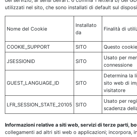
del servizio, ai sensi dell’art. 6 comma 1 lettera b) del G
utilizzati nel sito, che sono installati di default sul disposi
Installato
Nome del Cookie
Finalità di util
da
COOKIE_SUPPORT
SITO
Questo cookie 
Usato per memo
JSESSIONID
SITO
connessione
Determina la l
GUEST_LANGUAGE_ID
SITO
sito web di imp
visitatore
Usato per regi
LFR_SESSION_STATE_20105
SITO
scadenza dell
Informazioni relative a siti web, servizi di terze parti, b
collegamenti ad altri siti web o applicazioni; incorpora, in