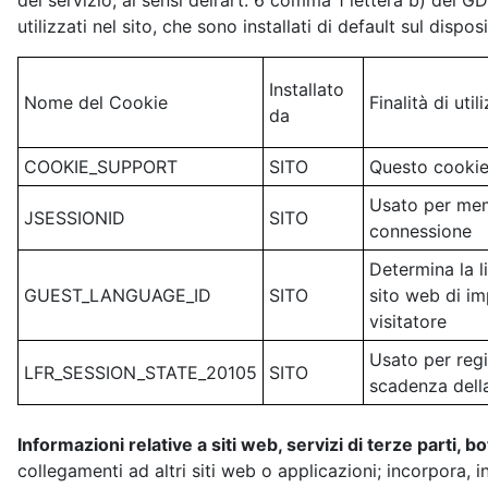
del servizio, ai sensi dell’art. 6 comma 1 lettera b) del G
utilizzati nel sito, che sono installati di default sul disposi
Installato
Nome del Cookie
Finalità di util
da
COOKIE_SUPPORT
SITO
Questo cookie 
Usato per memo
JSESSIONID
SITO
connessione
Determina la l
GUEST_LANGUAGE_ID
SITO
sito web di imp
visitatore
Usato per regi
LFR_SESSION_STATE_20105
SITO
scadenza dell
Informazioni relative a siti web, servizi di terze parti, b
collegamenti ad altri siti web o applicazioni; incorpora, in