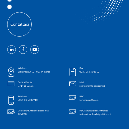
Contattaci
Indirizzo
Fax
Viale Pasteur 10 - 00144 Roma
0039 06 5903912
Codice Fiscale
Mail
97141810586
segreteria@fondirigenti.it
Telefono
PEC
0039 06 5903910
fondirigenti@pec.it
Codice fatturazione elettronica
PEC Fatturazione Elettronica
4CVC7B
fatturazione.fondirigenti@pec.it