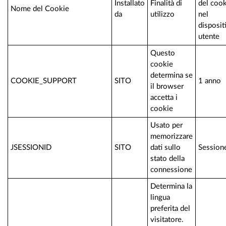
Installato
Finalità di
del coo
Nome del Cookie
da
utilizzo
nel
disposit
utente
Questo
cookie
determina se
COOKIE_SUPPORT
SITO
1 anno
il browser
accetta i
cookie
Usato per
memorizzare
JSESSIONID
SITO
dati sullo
Session
stato della
connessione
Determina la
lingua
preferita del
visitatore.