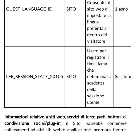
Consente al
GUEST_LANGUAGE_ID
SITO
sito web di
1 anno
impostare la
lingua
preferita al
rientro del
visitatore
Usato per
registrare il
timestamp
che
LFR_SESSION_STATE_20105
SITO
determina la
Session
scadenza
della
sessione
utente
Informazioni relative a siti web, servizi di terze parti, bottoni di
condivisione social/plug-in:
il Sito potrebbe contenere
collegamenti ad altri siti web o applicazioni; incorpora, inoltre,