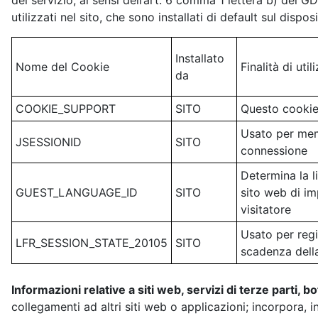
del servizio, ai sensi dell’art. 6 comma 1 lettera b) del G
utilizzati nel sito, che sono installati di default sul disposi
Installato
Nome del Cookie
Finalità di util
da
COOKIE_SUPPORT
SITO
Questo cookie 
Usato per memo
JSESSIONID
SITO
connessione
Determina la l
GUEST_LANGUAGE_ID
SITO
sito web di imp
visitatore
Usato per regi
LFR_SESSION_STATE_20105
SITO
scadenza dell
Informazioni relative a siti web, servizi di terze parti, b
collegamenti ad altri siti web o applicazioni; incorpora, in