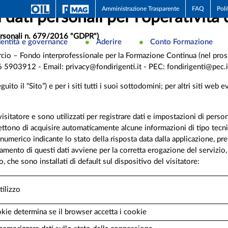
Amministrazione Trasparente
FAQ
Poli
 dati personali per l’operatività 
personali n. 679/2016 "GDPR")
dentità e governance
Aderire
Conto Formazione
io – Fondo interprofessionale per la Formazione Continua (nel prosi
903912 - Email: privacy@fondirigenti.it - PEC: fondirigenti@pec.i
ito il “Sito”) e per i siti tutti i suoi sottodomini; per altri siti web e
isitatore e sono utilizzati per registrare dati e impostazioni di personal
ttono di acquisire automaticamente alcune informazioni di tipo tecnico
ce numerico indicante lo stato della risposta data dalla applicazione, p
ttamento di questi dati avviene per la corretta erogazione del servizio
to, che sono installati di default sul dispositivo del visitatore:
tilizzo
ie determina se il browser accetta i cookie