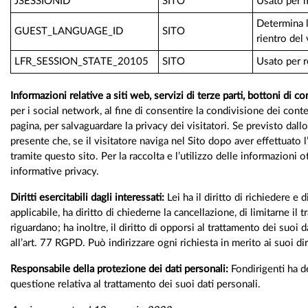
JSESSIONID
SITO
Usato per m
Determina l
GUEST_LANGUAGE_ID
SITO
rientro del 
LFR_SESSION_STATE_20105
SITO
Usato per r
Informazioni relative a siti web, servizi di terze parti, bottoni di c
per i social network, al fine di consentire la condivisione dei con
pagina, per salvaguardare la privacy dei visitatori. Se previsto dal
presente che, se il visitatore naviga nel Sito dopo aver effettuato l
tramite questo sito. Per la raccolta e l’utilizzo delle informazioni 
informative privacy.
Diritti esercitabili dagli interessati:
Lei ha il diritto di richiedere e
applicabile, ha diritto di chiederne la cancellazione, di limitarne i
riguardano; ha inoltre, il diritto di opporsi al trattamento dei suo
all’art. 77 RGPD. Può indirizzare ogni richiesta in merito ai suoi di
Responsabile della protezione dei dati personali:
Fondirigenti ha de
questione relativa al trattamento dei suoi dati personali.