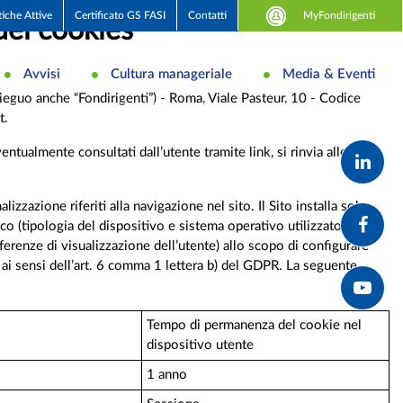
MyFondirigenti
tiche Attive
Certificato GS FASI
Contatti
dei cookies
Avvisi
Cultura manageriale
Media & Eventi
eguo anche “Fondirigenti”) - Roma, Viale Pasteur, 10 - Codice
t.
ventualmente consultati dall’utente tramite link, si rinvia alle
izzazione riferiti alla navigazione nel sito. Il Sito installa solo
 (tipologia del dispositivo e sistema operativo utilizzato per la
referenze di visualizzazione dell’utente) allo scopo di configurare
, ai sensi dell’art. 6 comma 1 lettera b) del GDPR. La seguente
Tempo di permanenza del cookie nel
dispositivo utente
1 anno