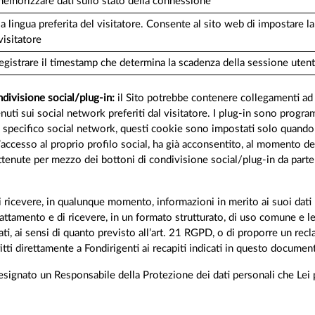
emorizzare dati sullo stato della connessione
a lingua preferita del visitatore. Consente al sito web di impostare la 
visitatore
egistrare il timestamp che determina la scadenza della sessione uten
ondivisione social/plug-in:
il Sito potrebbe contenere collegamenti ad al
tenuti sui social network preferiti dal visitatore. I plug-in sono pro
lo specifico social network, questi cookie sono impostati solo quando i
’accesso al proprio profilo social, ha già acconsentito, al momento dell
ottenute per mezzo dei bottoni di condivisione social/plug-in da parte 
 di ricevere, in qualunque momento, informazioni in merito ai suoi dati p
l trattamento e di ricevere, in un formato strutturato, di uso comune e l
i dati, ai sensi di quanto previsto all’art. 21 RGPD, o di proporre un
ritti direttamente a Fondirigenti ai recapiti indicati in questo documen
signato un Responsabile della Protezione dei dati personali che Lei p