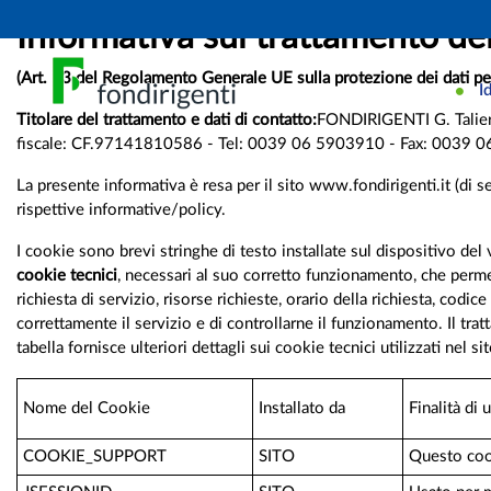
Informativa sul trattamento dei
(Art. 13 del Regolamento Generale UE sulla protezione dei dati 
I
Titolare del trattamento e dati di contatto:
FONDIRIGENTI G. Talierc
fiscale: CF.97141810586 - Tel: 0039 06 5903910 - Fax: 0039 06 5
La presente informativa è resa per il sito www.fondirigenti.it (di segu
rispettive informative/policy.
I cookie sono brevi stringhe di testo installate sul dispositivo del v
cookie tecnici
, necessari al suo corretto funzionamento, che perme
richiesta di servizio, risorse richieste, orario della richiesta, codi
correttamente il servizio e di controllarne il funzionamento. Il tra
tabella fornisce ulteriori dettagli sui cookie tecnici utilizzati nel si
Nome del Cookie
Installato da
Finalità di u
COOKIE_SUPPORT
SITO
Questo cook