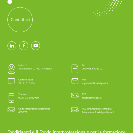
Contattaci
Indirizzo
Fax
Viale Pasteur 10 - 00144 Roma
0039 06 5903912
Codice Fiscale
Mail
97141810586
segreteria@fondirigenti.it
Telefono
PEC
0039 06 5903910
fondirigenti@pec.it
Codice fatturazione elettronica
PEC Fatturazione Elettronica
4CVC7B
fatturazione.fondirigenti@pec.it
Fondirigenti è il Fondo interprofessionale per la formazione