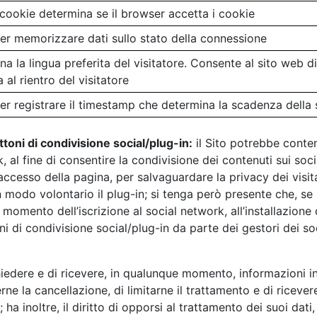
cookie determina se il browser accetta i cookie
er memorizzare dati sullo stato della connessione
a la lingua preferita del visitatore. Consente al sito web d
a al rientro del visitatore
er registrare il timestamp che determina la scadenza della 
ottoni di condivisione social/plug-in:
il Sito potrebbe conten
, al fine di consentire la condivisione dei contenuti sui soci
esso della pagina, per salvaguardare la privacy dei visitat
n modo volontario il plug-in; si tenga però presente che, se 
l momento dell’iscrizione al social network, all’installazione
i di condivisione social/plug-in da parte dei gestori dei soc
ichiedere e di ricevere, in qualunque momento, informazioni in
derne la cancellazione, di limitarne il trattamento e di ricev
ha inoltre, il diritto di opporsi al trattamento dei suoi dati