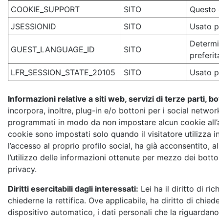
COOKIE_SUPPORT
SITO
Questo 
JSESSIONID
SITO
Usato p
Determin
GUEST_LANGUAGE_ID
SITO
preferit
LFR_SESSION_STATE_20105
SITO
Usato p
Informazioni relative a siti web, servizi di terze parti, b
incorpora, inoltre, plug-in e/o bottoni per i social network
programmati in modo da non impostare alcun cookie all’acc
cookie sono impostati solo quando il visitatore utilizza i
l’accesso al proprio profilo social, ha già acconsentito, a
l’utilizzo delle informazioni ottenute per mezzo dei botton
privacy.
Diritti esercitabili dagli interessati:
Lei ha il diritto di r
chiederne la rettifica. Ove applicabile, ha diritto di chie
dispositivo automatico, i dati personali che la riguardano; 