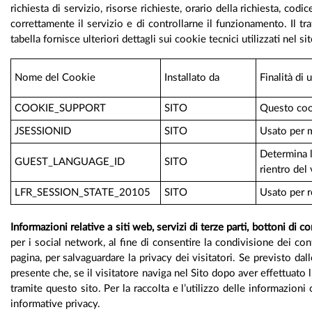
richiesta di servizio, risorse richieste, orario della richiesta, co
correttamente il servizio e di controllarne il funzionamento. Il t
tabella fornisce ulteriori dettagli sui cookie tecnici utilizzati nel si
Nome del Cookie
Installato da
Finalità di u
COOKIE_SUPPORT
SITO
Questo cook
JSESSIONID
SITO
Usato per m
Determina l
GUEST_LANGUAGE_ID
SITO
rientro del 
LFR_SESSION_STATE_20105
SITO
Usato per r
Informazioni relative a siti web, servizi di terze parti, bottoni di c
per i social network, al fine di consentire la condivisione dei co
pagina, per salvaguardare la privacy dei visitatori. Se previsto da
presente che, se il visitatore naviga nel Sito dopo aver effettuato l
tramite questo sito. Per la raccolta e l’utilizzo delle informazion
informative privacy.