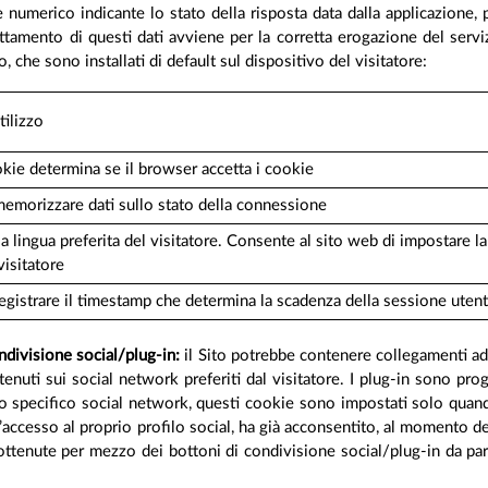
dice numerico indicante lo stato della risposta data dalla applicazione,
rattamento di questi dati avviene per la corretta erogazione del serv
to, che sono installati di default sul dispositivo del visitatore:
tilizzo
ie determina se il browser accetta i cookie
emorizzare dati sullo stato della connessione
a lingua preferita del visitatore. Consente al sito web di impostare la 
visitatore
egistrare il timestamp che determina la scadenza della sessione uten
ondivisione social/plug-in:
il Sito potrebbe contenere collegamenti ad a
ntenuti sui social network preferiti dal visitatore. I plug-in sono 
llo specifico social network, questi cookie sono impostati solo quando
’accesso al proprio profilo social, ha già acconsentito, al momento del
i ottenute per mezzo dei bottoni di condivisione social/plug-in da part