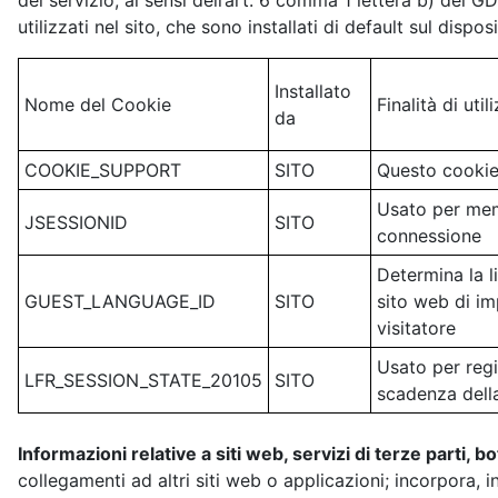
del servizio, ai sensi dell’art. 6 comma 1 lettera b) del G
utilizzati nel sito, che sono installati di default sul disposi
Installato
Nome del Cookie
Finalità di util
da
COOKIE_SUPPORT
SITO
Questo cookie 
Usato per memo
JSESSIONID
SITO
connessione
Determina la l
GUEST_LANGUAGE_ID
SITO
sito web di imp
visitatore
Usato per regi
LFR_SESSION_STATE_20105
SITO
scadenza dell
Informazioni relative a siti web, servizi di terze parti, b
collegamenti ad altri siti web o applicazioni; incorpora, in