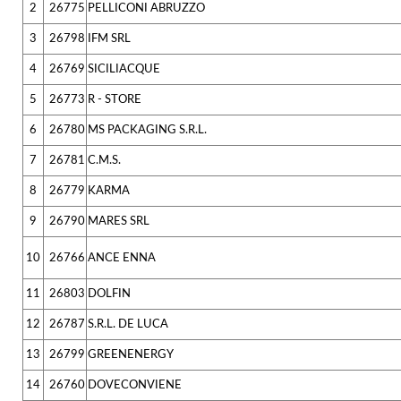
2
26775
PELLICONI ABRUZZO
3
26798
IFM SRL
4
26769
SICILIACQUE
5
26773
R - STORE
6
26780
MS PACKAGING S.R.L.
7
26781
C.M.S.
8
26779
KARMA
9
26790
MARES SRL
10
26766
ANCE ENNA
11
26803
DOLFIN
12
26787
S.R.L. DE LUCA
13
26799
GREENENERGY
14
26760
DOVECONVIENE