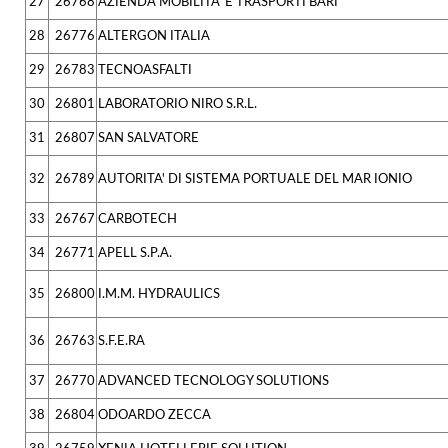
27
26768
AZIENDA MOBILITA' E TRASPORTI BARI
28
26776
ALTERGON ITALIA
29
26783
TECNOASFALTI
30
26801
LABORATORIO NIRO S.R.L.
31
26807
SAN SALVATORE
32
26789
AUTORITA' DI SISTEMA PORTUALE DEL MAR IONIO
33
26767
CARBOTECH
34
26771
APELL S.P.A.
35
26800
I.M.M. HYDRAULICS
36
26763
S.F.E.RA
37
26770
ADVANCED TECNOLOGY SOLUTIONS
38
26804
ODOARDO ZECCA