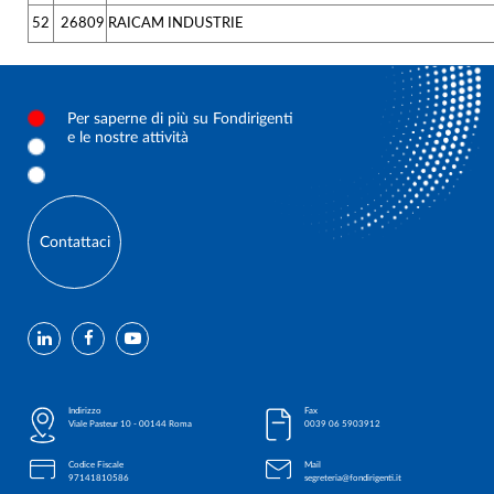
52
26809
RAICAM INDUSTRIE
Per saperne di più su Fondirigenti
e le nostre attività
Contattaci
Indirizzo
Fax
Viale Pasteur 10 - 00144 Roma
0039 06 5903912
Codice Fiscale
Mail
97141810586
segreteria@fondirigenti.it