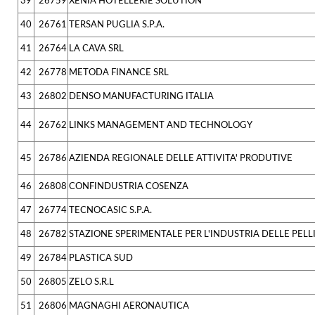
39
26759
XENIA HOTELLERIE SOLUTION
40
26761
TERSAN PUGLIA S.P.A.
41
26764
LA CAVA SRL
42
26778
METODA FINANCE SRL
43
26802
DENSO MANUFACTURING ITALIA
44
26762
LINKS MANAGEMENT AND TECHNOLOGY
45
26786
AZIENDA REGIONALE DELLE ATTIVITA' PRODUTIVE
46
26808
CONFINDUSTRIA COSENZA
47
26774
TECNOCASIC S.P.A.
48
26782
STAZIONE SPERIMENTALE PER L'INDUSTRIA DELLE PELL
49
26784
PLASTICA SUD
50
26805
ZELO S.R.L
51
26806
MAGNAGHI AERONAUTICA