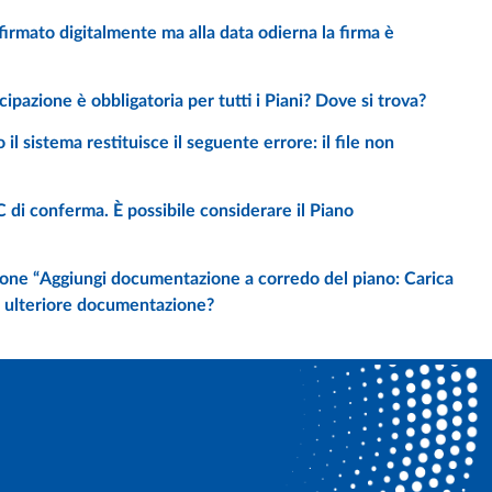
Upload e invio del Piano - L’autocertificazione delle condizioni di partecipazione è obbligatoria per tutti i Piani? Dove si trova?
(formato ammesso: PDF; dimensione massima: 5MB)”. È necessario allegare ulteriore documentazione?