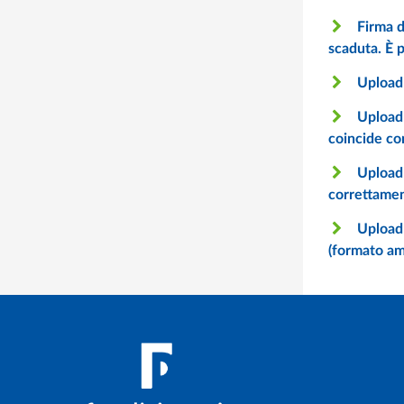
Firma digitale del Rappresentante legale - Il Rappresentante legale ha firmato digitalmente ma alla data odierna la firma è
scaduta. È p
Upload e invio del Piano - Al momento del caricamento finale del Piano il sistema restituisce il seguente errore: il file non
Upload e invio del Piano - Una volta inviato il Piano non si riceve la PEC di conferma. È possibile considerare il Piano
correttamen
Upload e invio del Piano - Al momento del caricamento appare la funzione “Aggiungi documentazione a corredo del piano: Carica