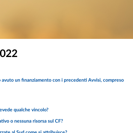
2022
revede qualche vincolo?
ativo o nessuna risorsa sul CF?
izzate al Sud come si attribuisce?