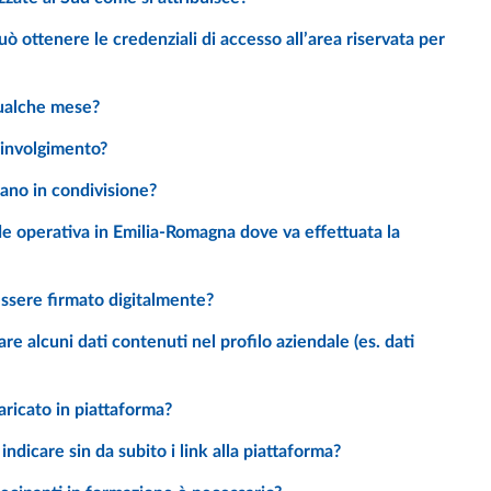
qualche mese?
coinvolgimento?
iano in condivisione?
essere firmato digitalmente?
caricato in piattaforma?
Calendario attività - Se la formazione sarà erogata in FAD è necessario indicare sin da subito i link alla piattaforma?