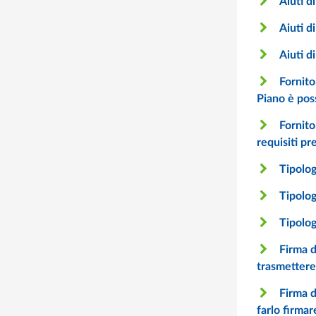
Aiuti d
Aiuti d
Aiuti d
Fornitori - Se il fornitore incaricato per le attività formative acquisirà l’accreditamento successivamente alla presentazione del
Piano è poss
Fornitori - In caso di affidamento di parte delle attività da un fornitore ad un altro fornitore quest’ultimo deve possedere i
requisiti pre
Tipolog
Tipolog
Tipolog
Firma digitale del Rappresentante legale - Il Rappresentante legale non ha la firma digitale in formato Cades. È possibile
Firma digitale del Rappresentante legale - Il Rappresentante legale è all’estero e non può firmare il Piano digitalmente. È possibile
farlo fi