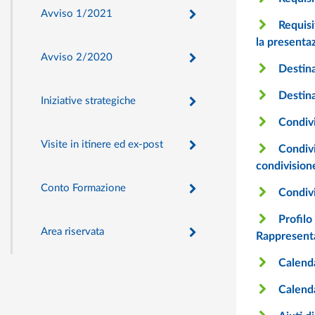
Avviso 1/2021
Requisiti di partecipazione - Un’azienda che ha appena aderito come può ottenere le credenziali di accesso all’area riservata per
la presenta
Avviso 2/2020
Destina
Destina
Iniziative strategiche
Condivi
Visite in itinere ed ex-post
Condivisione del Piano - Se l’azienda ha sede legale in Lombardia e sede operativa in Emilia-Romagna dove va effettuata la
condivision
Conto Formazione
Condivi
Profilo aziendale - Se dopo la condivisione si rende necessario modificare alcuni dati contenuti nel profilo aziendale (es. dati
Area riservata
Rappresenta
Calenda