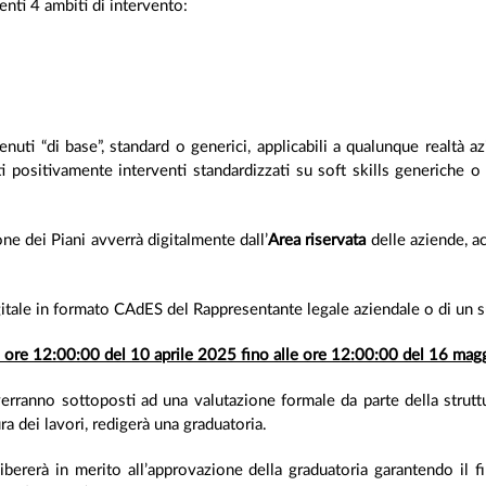
nti 4 ambiti di intervento:
nuti “di base”, standard o generici, applicabili a qualunque realtà a
ti positivamente interventi standardizzati su soft skills generiche
ne dei Piani avverrà digitalmente dall’
Area riservata
delle aziende, a
digitale in formato CAdES del Rappresentante legale aziendale o di un 
e ore 12:00:00 del 10 aprile 2025 fino alle ore 12:00:00 del 16 ma
o verranno sottoposti ad una valutazione formale da parte della strut
a dei lavori, redigerà una graduatoria.
bererà in merito all’approvazione della graduatoria garantendo il 