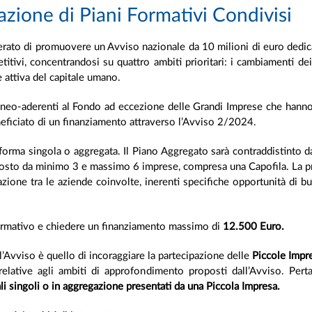
zione di Piani Formativi Condivisi
iberato di promuovere un Avviso nazionale da 10 milioni di euro dedi
itivi, concentrandosi su quattro ambiti prioritari: i cambiamenti dei
e attiva del capitale umano.
i e neo-aderenti al Fondo ad eccezione delle Grandi Imprese che hanno
ficiato di un finanziamento attraverso l’Avviso 2/2024.
 forma singola o aggregata. Il Piano Aggregato sarà contraddistinto da
posto da minimo 3 e massimo 6 imprese, compresa una Capofila. La pr
azione tra le aziende coinvolte, inerenti specifiche opportunità di 
ormativo e chiedere un finanziamento massimo di
12.500 Euro.
ll’Avviso è quello di incoraggiare la partecipazione delle
Piccole Imp
elative agli ambiti di approfondimento proposti dall’Avviso. Perta
ali singoli o in aggregazione presentati da una Piccola Impresa.