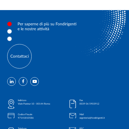
Per saperne di più su Fondirigenti
e le nostre attività
Contattaci
Indirizzo
Fax
Viale Pasteur 10 - 00144 Roma
0039 06 5903912
Codice Fiscale
Mail
97141810586
segreteria@fondirigenti.it
Telefono
PEC