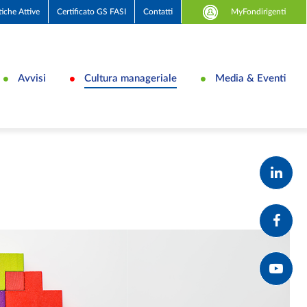
MyFondirigenti
tiche Attive
Certificato GS FASI
Contatti
Avvisi
Cultura manageriale
Media & Eventi