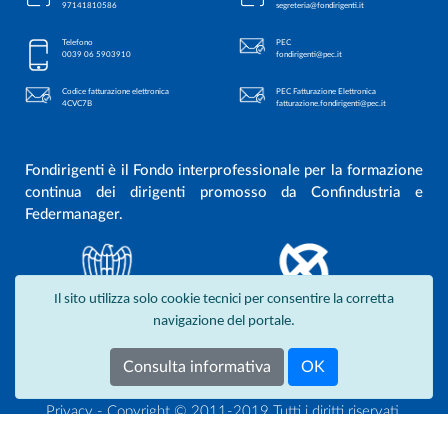
97141810586
segreteria@fondirigenti.it
Telefono
PEC
0039 06 5903910
fondirigenti@pec.it
Codice fatturazione elettronica
PEC Fatturazione Elettronica
4CVC7B
fatturazione.fondirigenti@pec.it
Fondirigenti è il Fondo interprofessionale per la formazione
continua dei dirigenti promosso da Confindustria e
Federmanager.
Il sito utilizza solo cookie tecnici per consentire la corretta
navigazione del portale.
Consulta informativa
OK
Privacy
- Copyright © 2011-2019 Tutti i diritti riservati.