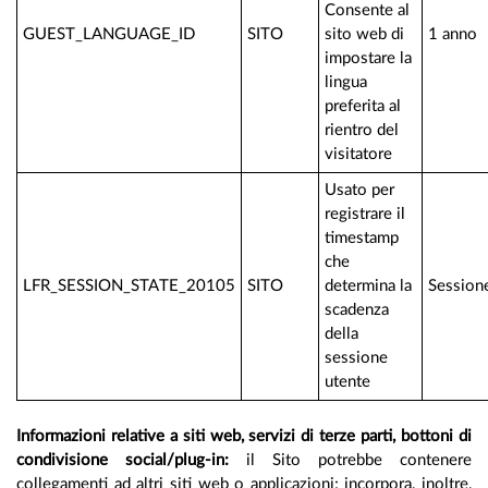
Consente al
GUEST_LANGUAGE_ID
SITO
sito web di
1 anno
impostare la
lingua
preferita al
rientro del
visitatore
Usato per
registrare il
timestamp
che
LFR_SESSION_STATE_20105
SITO
determina la
Session
scadenza
della
sessione
utente
Informazioni relative a siti web, servizi di terze parti, bottoni di
condivisione social/plug-in:
il Sito potrebbe contenere
collegamenti ad altri siti web o applicazioni; incorpora, inoltre,