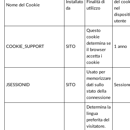
Installato
Finalità di
del coo
Nome del Cookie
da
utilizzo
nel
disposit
utente
Questo
cookie
determina se
COOKIE_SUPPORT
SITO
1 anno
il browser
accetta i
cookie
Usato per
memorizzare
JSESSIONID
SITO
dati sullo
Session
stato della
connessione
Determina la
lingua
preferita del
visitatore.