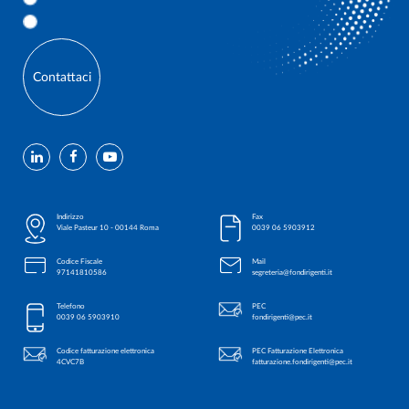
Contattaci
Indirizzo
Fax
Viale Pasteur 10 - 00144 Roma
0039 06 5903912
Codice Fiscale
Mail
97141810586
segreteria@fondirigenti.it
Telefono
PEC
0039 06 5903910
fondirigenti@pec.it
Codice fatturazione elettronica
PEC Fatturazione Elettronica
4CVC7B
fatturazione.fondirigenti@pec.it