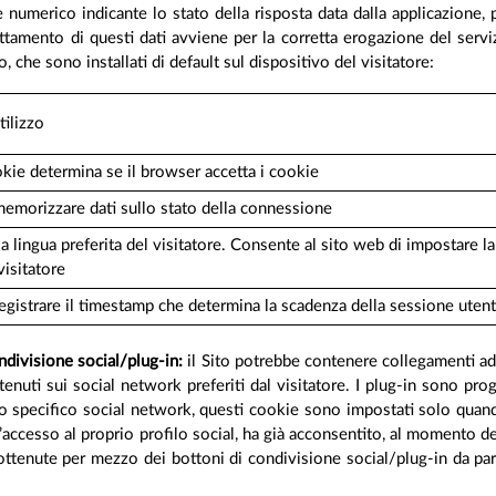
dice numerico indicante lo stato della risposta data dalla applicazione,
rattamento di questi dati avviene per la corretta erogazione del serv
to, che sono installati di default sul dispositivo del visitatore:
tilizzo
ie determina se il browser accetta i cookie
emorizzare dati sullo stato della connessione
a lingua preferita del visitatore. Consente al sito web di impostare la 
visitatore
egistrare il timestamp che determina la scadenza della sessione uten
ondivisione social/plug-in:
il Sito potrebbe contenere collegamenti ad a
ntenuti sui social network preferiti dal visitatore. I plug-in sono 
llo specifico social network, questi cookie sono impostati solo quando
’accesso al proprio profilo social, ha già acconsentito, al momento del
i ottenute per mezzo dei bottoni di condivisione social/plug-in da part