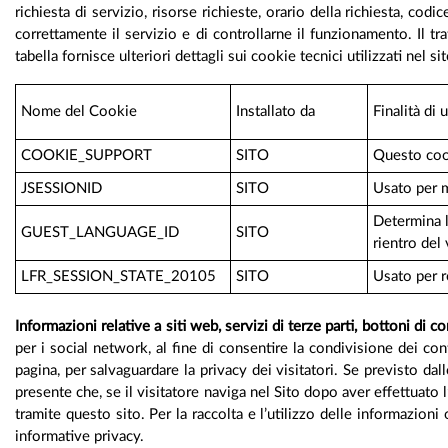
richiesta di servizio, risorse richieste, orario della richiesta, co
correttamente il servizio e di controllarne il funzionamento. Il t
tabella fornisce ulteriori dettagli sui cookie tecnici utilizzati nel si
Nome del Cookie
Installato da
Finalità di u
COOKIE_SUPPORT
SITO
Questo cook
JSESSIONID
SITO
Usato per m
Determina l
GUEST_LANGUAGE_ID
SITO
rientro del 
LFR_SESSION_STATE_20105
SITO
Usato per r
Informazioni relative a siti web, servizi di terze parti, bottoni di c
per i social network, al fine di consentire la condivisione dei co
pagina, per salvaguardare la privacy dei visitatori. Se previsto da
presente che, se il visitatore naviga nel Sito dopo aver effettuato l
tramite questo sito. Per la raccolta e l’utilizzo delle informazion
informative privacy.