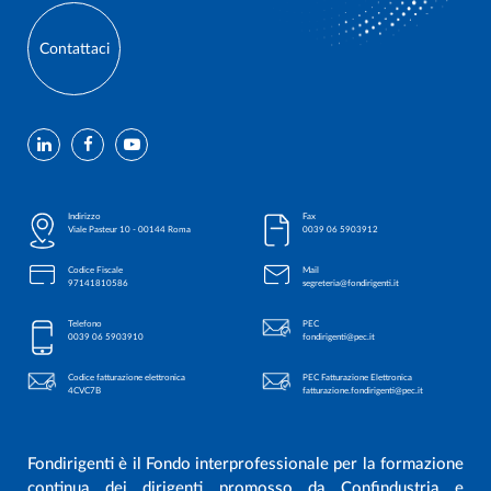
Contattaci
Indirizzo
Fax
Viale Pasteur 10 - 00144 Roma
0039 06 5903912
Codice Fiscale
Mail
97141810586
segreteria@fondirigenti.it
Telefono
PEC
0039 06 5903910
fondirigenti@pec.it
Codice fatturazione elettronica
PEC Fatturazione Elettronica
4CVC7B
fatturazione.fondirigenti@pec.it
Fondirigenti è il Fondo interprofessionale per la formazione
continua dei dirigenti promosso da Confindustria e