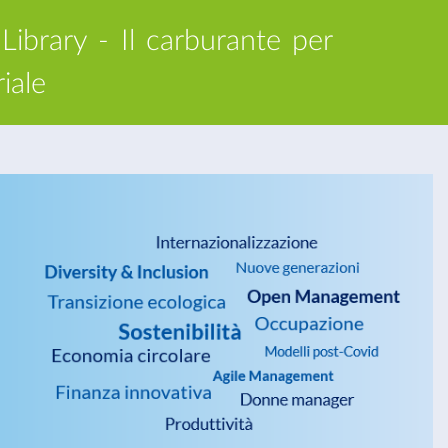
ibrary - Il carburante per
iale