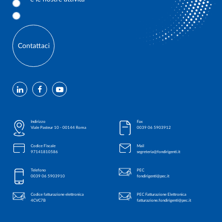
Contattaci
Indirizzo
Fax
Viale Pasteur 10 - 00144 Roma
0039 06 5903912
Codice Fiscale
Mail
97141810586
segreteria@fondirigenti.it
Telefono
PEC
0039 06 5903910
fondirigenti@pec.it
Codice fatturazione elettronica
PEC Fatturazione Elettronica
4CVC7B
fatturazione.fondirigenti@pec.it