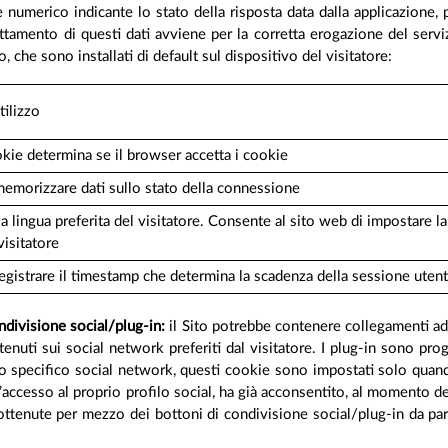
dice numerico indicante lo stato della risposta data dalla applicazione,
rattamento di questi dati avviene per la corretta erogazione del serv
to, che sono installati di default sul dispositivo del visitatore:
tilizzo
ie determina se il browser accetta i cookie
emorizzare dati sullo stato della connessione
a lingua preferita del visitatore. Consente al sito web di impostare la 
visitatore
egistrare il timestamp che determina la scadenza della sessione uten
ondivisione social/plug-in:
il Sito potrebbe contenere collegamenti ad a
ntenuti sui social network preferiti dal visitatore. I plug-in sono 
llo specifico social network, questi cookie sono impostati solo quando
’accesso al proprio profilo social, ha già acconsentito, al momento del
i ottenute per mezzo dei bottoni di condivisione social/plug-in da part