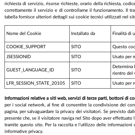
richiesta di servizio, risorse richieste, orario della richiesta, co
correttamente il servizio e di controllarne il funzionamento. Il t
tabella fornisce ulteriori dettagli sui cookie tecnici utilizzati nel si
Nome del Cookie
Installato da
Finalità di u
COOKIE_SUPPORT
SITO
Questo cook
JSESSIONID
SITO
Usato per m
Determina l
GUEST_LANGUAGE_ID
SITO
rientro del 
LFR_SESSION_STATE_20105
SITO
Usato per r
Informazioni relative a siti web, servizi di terze parti, bottoni di c
per i social network, al fine di consentire la condivisione dei co
pagina, per salvaguardare la privacy dei visitatori. Se previsto da
presente che, se il visitatore naviga nel Sito dopo aver effettuato l
tramite questo sito. Per la raccolta e l’utilizzo delle informazion
informative privacy.