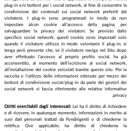
plug-in e/o bottoni per i social network, al fine di consentire
condivisione dei contenuti sui social network preferiti d
visitatore. I plug-in sono programmati in modo da n
impostare alcun cookie all’accesso della pagina, p
salvaguardare la privacy dei visitatori. Se previsto dal
specifico social network, questi cookie sono impostati so
quando il visitatore utilizza in modo volontario il plug-in;
tenga però presente che, se il visitatore naviga nel Sito d
aver effettuato l’accesso al proprio profilo social, ha g
acconsentito, al momento dell’iscrizione al social networ
all’installazione dei cookie veicolati tramite questo sito. Per
raccolta e l’utilizzo delle informazioni ottenute per mezzo 
bottoni di condivisione social/plug-in da parte dei gestori 
social network si faccia riferimento alle relative informat
priva
Diritti esercitabili dagli interessati:
Lei ha il diritto di richied
e di ricevere, in qualunque momento, informazioni in merito
suoi dati personali trattati da Fondirigenti o di chiederne
rettifica. Ove applicabile, ha diritto di chiederne 