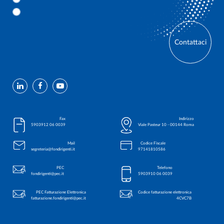
Contattaci
Fax
Indirizzo
0039 06 5903912
Viale Pasteur 10 - 00144 Roma
Mail
Codice Fiscale
segreteria@fondirigenti.it
97141810586
PEC
Telefono
fondirigenti@pec.it
0039 06 5903910
PEC Fatturazione Elettronica
Codice fatturazione elettronica
fatturazione.fondirigenti@pec.it
4CVC7B