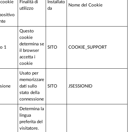
del cookie
Finalità di
Installato
Nome del Cookie
nel
utilizzo
da
dispositivo
utente
Questo
cookie
determina se
1 anno
SITO
COOKIE_SUPPORT
il browser
accetta i
cookie
Usato per
memorizzare
Sessione
dati sullo
SITO
JSESSIONID
stato della
connessione
Determina la
lingua
preferita del
visitatore.