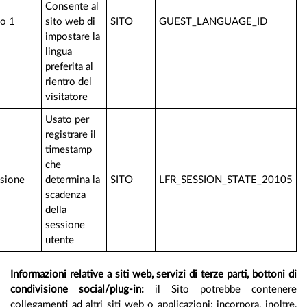
Consente al
1 anno
sito web di
SITO
GUEST_LANGUAGE_ID
impostare la
lingua
preferita al
rientro del
visitatore
Usato per
registrare il
timestamp
che
Sessione
determina la
SITO
LFR_SESSION_STATE_2010
scadenza
della
sessione
utente
Informazioni relative a siti web, servizi di terze parti, bottoni
condivisione social/plug-in:
il Sito potrebbe contene
collegamenti ad altri siti web o applicazioni; incorpora, inolt