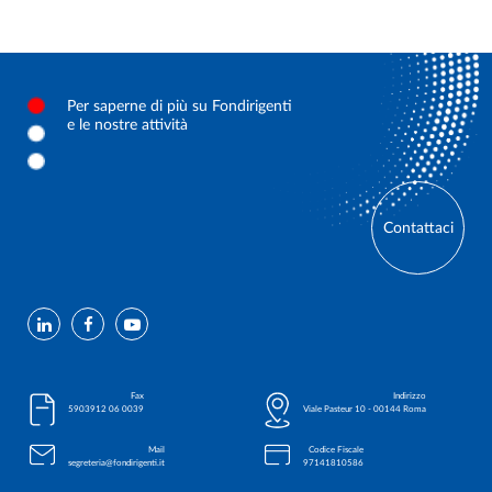
Per saperne di più su Fondirigenti
e le nostre attività
Contattaci
Fax
Indirizzo
0039 06 5903912
Viale Pasteur 10 - 00144 Roma
Mail
Codice Fiscale
segreteria@fondirigenti.it
97141810586