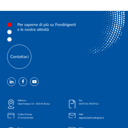
Per saperne di più su Fondirigenti
e le nostre attività
Contattaci
Indirizzo
Fax
Viale Pasteur 10 - 00144 Roma
0039 06 5903912
Codice Fiscale
Mail
97141810586
segreteria@fondirigenti.it