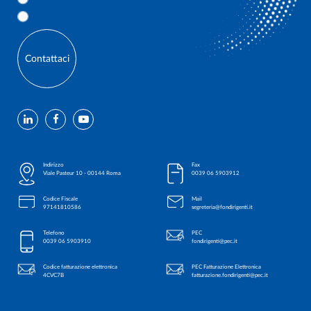
Contattaci
Indirizzo
Fax
Viale Pasteur 10 - 00144 Roma
0039 06 5903912
Codice Fiscale
Mail
97141810586
segreteria@fondirigenti.it
Telefono
PEC
0039 06 5903910
fondirigenti@pec.it
Codice fatturazione elettronica
PEC Fatturazione Elettronica
4CVC7B
fatturazione.fondirigenti@pec.it