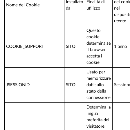
Installato
Finalità di
del coo
Nome del Cookie
da
utilizzo
nel
disposit
utente
Questo
cookie
determina se
COOKIE_SUPPORT
SITO
1 anno
il browser
accetta i
cookie
Usato per
memorizzare
JSESSIONID
SITO
dati sullo
Session
stato della
connessione
Determina la
lingua
preferita del
visitatore.