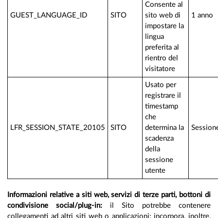
Consente al
GUEST_LANGUAGE_ID
SITO
sito web di
1 anno
impostare la
lingua
preferita al
rientro del
visitatore
Usato per
registrare il
timestamp
che
LFR_SESSION_STATE_20105
SITO
determina la
Session
scadenza
della
sessione
utente
Informazioni relative a siti web, servizi di terze parti, bottoni di
condivisione social/plug-in:
il Sito potrebbe contenere
collegamenti ad altri siti web o applicazioni; incorpora, inoltre,