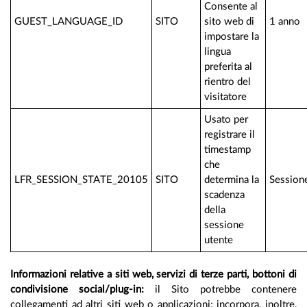
Consente al
GUEST_LANGUAGE_ID
SITO
sito web di
1 anno
impostare la
lingua
preferita al
rientro del
visitatore
Usato per
registrare il
timestamp
che
LFR_SESSION_STATE_20105
SITO
determina la
Session
scadenza
della
sessione
utente
Informazioni relative a siti web, servizi di terze parti, bottoni di
condivisione social/plug-in:
il Sito potrebbe contenere
collegamenti ad altri siti web o applicazioni; incorpora, inoltre,