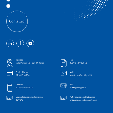
Contattaci
Indirizzo
Fax
Viale Pasteur 10 - 00144 Roma
0039 06 5903912
Codice Fiscale
Mail
97141810586
segreteria@fondirigenti.it
Telefono
PEC
0039 06 5903910
fondirigenti@pec.it
Codice fatturazione elettronica
PEC Fatturazione Elettronica
4CVC7B
fatturazione.fondirigenti@pec.it