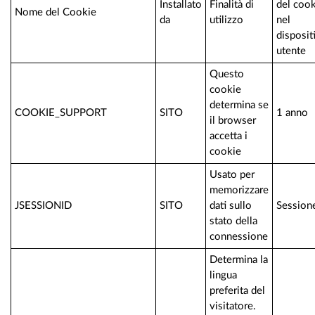
Installato
Finalità di
del coo
Nome del Cookie
da
utilizzo
nel
disposit
utente
Questo
cookie
determina se
COOKIE_SUPPORT
SITO
1 anno
il browser
accetta i
cookie
Usato per
memorizzare
JSESSIONID
SITO
dati sullo
Session
stato della
connessione
Determina la
lingua
preferita del
visitatore.