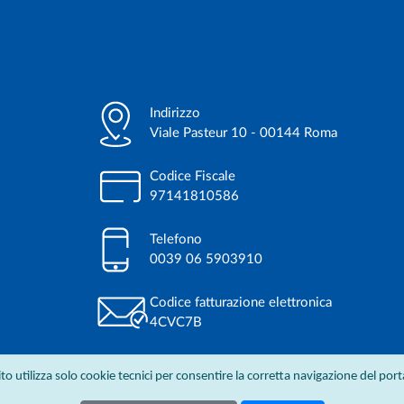
Indirizzo
Viale Pasteur 10 - 00144 Roma
Codice Fiscale
97141810586
Telefono
0039 06 5903910
Codice fatturazione elettronica
4CVC7B
sito utilizza solo cookie tecnici per consentire la corretta navigazione del port
Privacy
- Copyright © 2011-2019 Tutti i diritti riservati.