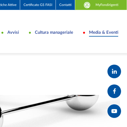
MyFondirigenti
tiche Attive
Certificato GS FASI
Contatti
Avvisi
Cultura manageriale
Media & Eventi