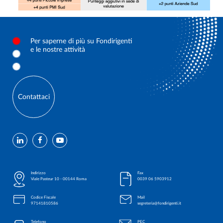
Per saperne di più su Fondirigenti
e le nostre attività
Contattaci
Indirizzo
Fax
Viale Pasteur 10 - 00144 Roma
0039 06 5903912
Codice Fiscale
Mail
97141810586
segreteria@fondirigenti.it
Telefono
PEC