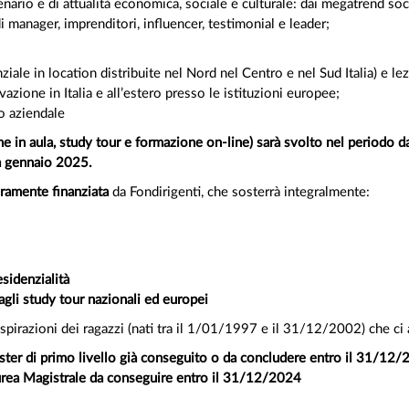
nario e di attualità economica, sociale e culturale: dai megatrend soc
i manager, imprenditori, influencer, testimonial e leader;
ziale in location distribuite nel Nord nel Centro e nel Sud Italia) e le
vazione in Italia e all’estero presso le istituzioni europee;
to aziendale
ne in aula, study tour e formazione on-line) sarà svolto nel periodo
 da gennaio 2025.
eramente finanziata
da Fondirigenti, che sosterrà integralmente:
residenzialità
i agli study tour nazionali ed europei
aspirazioni dei ragazzi (nati tra il 1/01/1997 e il 31/12/2002) che ci
ter di primo livello già conseguito o da concludere entro il 31/12
urea Magistrale da conseguire entro il 31/12/2024