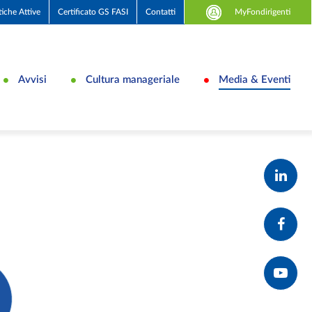
MyFondirigenti
tiche Attive
Certificato GS FASI
Contatti
Avvisi
Cultura manageriale
Media & Eventi