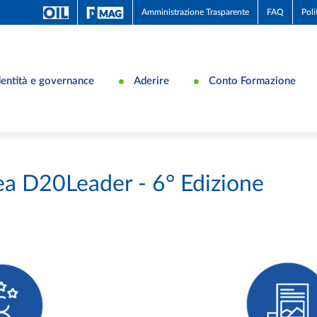
Amministrazione Trasparente
FAQ
Poli
dentità e governance
Aderire
Conto Formazione
ea D20Leader - 6° Edizione