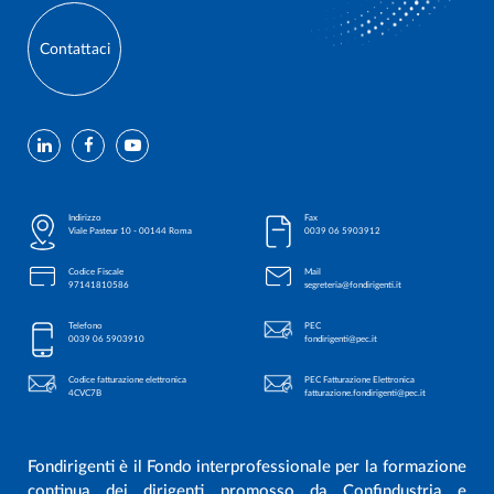
Contattaci
Indirizzo
Fax
Viale Pasteur 10 - 00144 Roma
0039 06 5903912
Codice Fiscale
Mail
97141810586
segreteria@fondirigenti.it
Telefono
PEC
0039 06 5903910
fondirigenti@pec.it
Codice fatturazione elettronica
PEC Fatturazione Elettronica
4CVC7B
fatturazione.fondirigenti@pec.it
Fondirigenti è il Fondo interprofessionale per la formazione
continua dei dirigenti promosso da Confindustria e