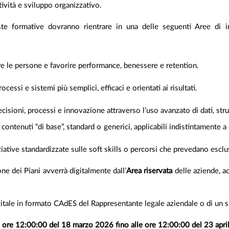
vità e sviluppo organizzativo.
e formative dovranno rientrare in una delle seguenti Aree di int
e le persone e favorire performance, benessere e retention.
ssi e sistemi più semplici, efficaci e orientati ai risultati.
isioni, processi e innovazione attraverso l’uso avanzato di dati, stru
ontenuti “di base”, standard o generici, applicabili indistintamente a q
ative standardizzate sulle soft skills o percorsi che prevedano esclus
ne dei Piani avverrà digitalmente dall’
Area riservata
delle aziende, a
digitale in formato CAdES del Rappresentante legale aziendale o di un 
e ore 12:00:00 del 18 marzo 2026 fino alle ore 12:00:00 del 23 apri