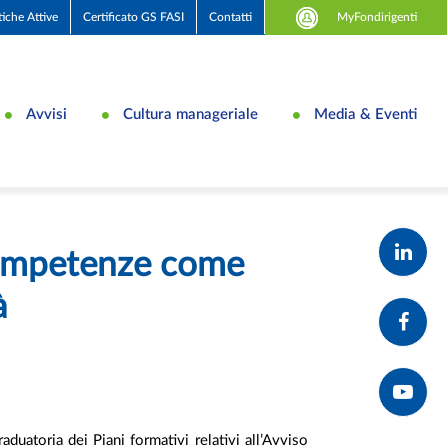
MyFondirigenti
tiche Attive
Certificato GS FASI
Contatti
Avvisi
Cultura manageriale
Media & Eventi
 competenze come
à
aduatoria dei Piani formativi relativi all’Avviso