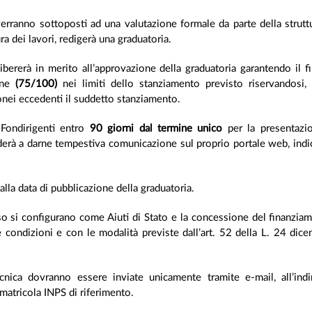
o verranno sottoposti ad una valutazione formale da parte della strut
a dei lavori, redigerà una graduatoria.
bererà in merito all’approvazione della graduatoria garantendo il 
ione
(75/100)
nei limiti dello stanziamento previsto riservandosi, 
donei eccedenti il suddetto stanziamento.
 Fondirigenti entro
90 giorni dal termine unico
per la presentazio
derà a darne tempestiva comunicazione sul proprio portale web, indic
alla data di pubblicazione della graduatoria.
iso si configurano come Aiuti di Stato e la concessione del finanziame
le condizioni e con le modalità previste dall’art. 52 della L. 24 di
cnica dovranno essere inviate unicamente tramite e-mail, all’ind
matricola INPS di riferimento.