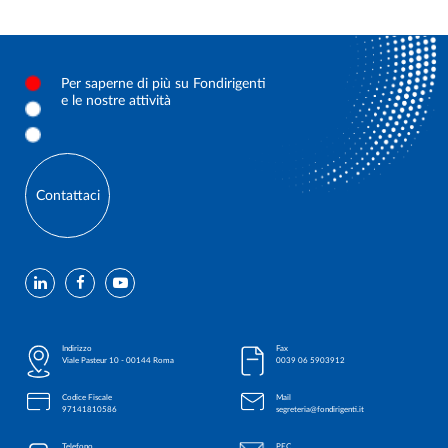
Per saperne di più su Fondirigenti
e le nostre attività
Contattaci
Indirizzo
Fax
Viale Pasteur 10 - 00144 Roma
0039 06 5903912
Codice Fiscale
Mail
97141810586
segreteria@fondirigenti.it
Telefono
PEC