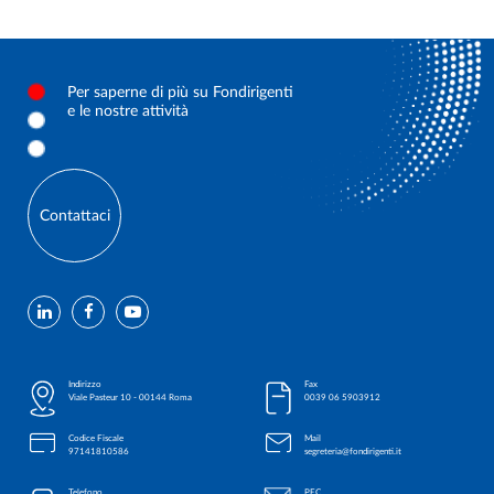
Per saperne di più su Fondirigenti
e le nostre attività
Contattaci
Indirizzo
Fax
Viale Pasteur 10 - 00144 Roma
0039 06 5903912
Codice Fiscale
Mail
97141810586
segreteria@fondirigenti.it
Telefono
PEC