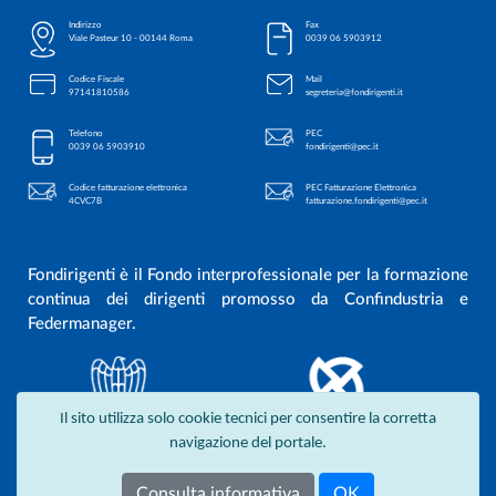
Indirizzo
Fax
Viale Pasteur 10 - 00144 Roma
0039 06 5903912
Codice Fiscale
Mail
97141810586
segreteria@fondirigenti.it
Telefono
PEC
0039 06 5903910
fondirigenti@pec.it
Codice fatturazione elettronica
PEC Fatturazione Elettronica
4CVC7B
fatturazione.fondirigenti@pec.it
Fondirigenti è il Fondo interprofessionale per la formazione
continua dei dirigenti promosso da Confindustria e
Federmanager.
Il sito utilizza solo cookie tecnici per consentire la corretta
navigazione del portale.
Consulta informativa
OK