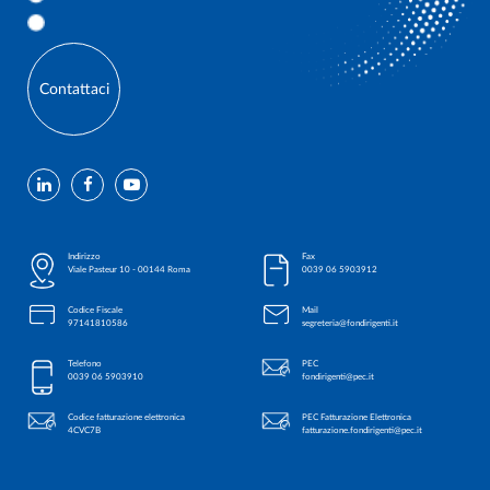
Contattaci
Indirizzo
Fax
Viale Pasteur 10 - 00144 Roma
0039 06 5903912
Codice Fiscale
Mail
97141810586
segreteria@fondirigenti.it
Telefono
PEC
0039 06 5903910
fondirigenti@pec.it
Codice fatturazione elettronica
PEC Fatturazione Elettronica
4CVC7B
fatturazione.fondirigenti@pec.it