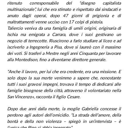
ritenuto corresponsabile del “disegno capitalista
multinazionale”, lui che era stimato e rispettato dai sindacati e
amato dagli operai, dopo 47 giorni di prigionia e di
maltrattamenti venne ucciso con 17 colpi di pistola.
Taliercio veniva da una famiglia di umili origini, originaria di
Ischia ma emigrata a Carrara, dove i suoi gestivano un
negozio di terrecotte. Riuscirono a farlo studiare al liceo e ad
iscriverlo a Ingegneria a Pisa, dove si laureò con il massimo
dei voti. Si trasferì a Mestre negli anni Cinquanta per lavorare
alla Montedison, fino a diventarne direttore generale.
“Anche il lavoro, per lui che era credente, era una missione. E
solo dopo la sua morte venimmo a sapere che, nonostante
tutti i suoi gravosi impegni, trovava il tempo di dedicarsi alle
famiglie bisognose della città, attraverso il volontariato nella
San Vincenzo», racconta il figlio Cesare.
Dopo due anni dalla morte, la moglie Gabriella concesse il
perdono agli autori dell’omicidio. “La strada dell’amore, della
bontà e della non violenza – spiegò in un’intervista – è
l’unica che Pino ci abbia insegnato”.