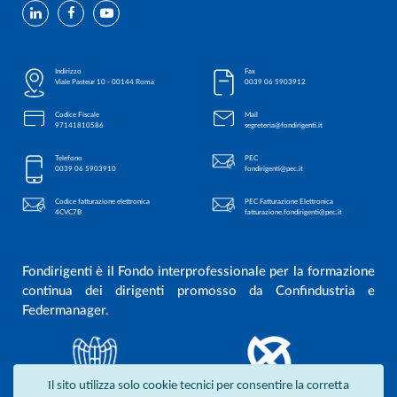
Indirizzo
Fax
Viale Pasteur 10 - 00144 Roma
0039 06 5903912
Codice Fiscale
Mail
97141810586
segreteria@fondirigenti.it
Telefono
PEC
0039 06 5903910
fondirigenti@pec.it
Codice fatturazione elettronica
PEC Fatturazione Elettronica
4CVC7B
fatturazione.fondirigenti@pec.it
Fondirigenti è il Fondo interprofessionale per la formazione
continua dei dirigenti promosso da Confindustria e
Federmanager.
Il sito utilizza solo cookie tecnici per consentire la corretta