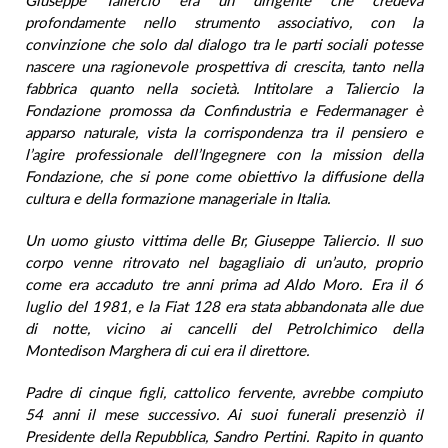
Giuseppe Taliercio era un dirigente che credeva
profondamente nello strumento associativo, con la
convinzione che solo dal dialogo tra le parti sociali potesse
nascere una ragionevole prospettiva di crescita, tanto nella
fabbrica quanto nella società. Intitolare a Taliercio la
Fondazione promossa da Confindustria e Federmanager è
apparso naturale, vista la corrispondenza tra il pensiero e
l’agire professionale dell’Ingegnere con la mission della
Fondazione, che si pone come obiettivo la diffusione della
cultura e della formazione manageriale in Italia.
Un uomo giusto vittima delle Br, Giuseppe Taliercio. Il suo
corpo venne ritrovato nel bagagliaio di un’auto, proprio
come era accaduto tre anni prima ad Aldo Moro. Era il 6
luglio del 1981, e la Fiat 128 era stata abbandonata alle due
di notte, vicino ai cancelli del Petrolchimico della
Montedison Marghera di cui era il direttore.
Padre di cinque figli, cattolico fervente, avrebbe compiuto
54 anni il mese successivo. Ai suoi funerali presenziò il
Presidente della Repubblica, Sandro Pertini. Rapito in quanto