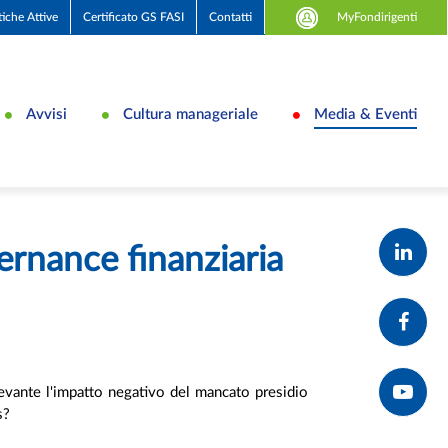
MyFondirigenti
tiche Attive
Certificato GS FASI
Contatti
Avvisi
Cultura manageriale
Media & Eventi
ernance finanziaria
levante l'impatto negativo del mancato presidio
ss?