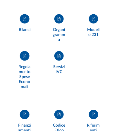
Bilanci
Organi
Modell
gramm
o 231
a
Regola
Servizi
mento
IVC
Spese
Econo
mali
Finanzi
Codice
Riferim
amenti
Etico
enti