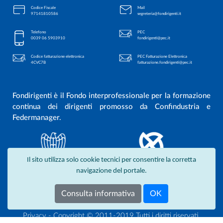
Codice Fiscale
Mail
97141810586
segreteria@fondirigenti.it
Telefono
PEC
0039 06 5903910
fondirigenti@pec.it
Codice fatturazione elettronica
PEC Fatturazione Elettronica
4CVC7B
fatturazione.fondirigenti@pec.it
Fondirigenti è il Fondo interprofessionale per la formazione
continua dei dirigenti promosso da Confindustria e
Federmanager.
Il sito utilizza solo cookie tecnici per consentire la corretta
navigazione del portale.
Consulta informativa
OK
Privacy
- Copyright © 2011-2019 Tutti i diritti riservati.