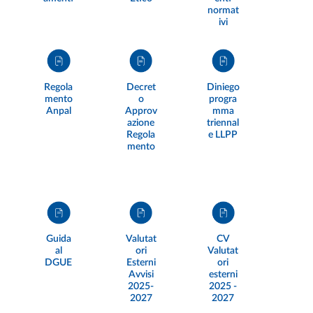
normat
ivi
Regola
Decret
Diniego
mento
o
progra
Anpal
Approv
mma
azione
triennal
Regola
e LLPP
mento
Guida
Valutat
CV
al
ori
Valutat
DGUE
Esterni
ori
Avvisi
esterni
2025-
2025 -
2027
2027