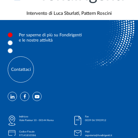
Intervento di Luca Sburlati, Pattern Roscini
Per saperne di più su Fondirigenti
e le nostre attività
Contattaci
Indirizzo
Fax
Viale Pasteur 10 - 00144 Roma
0039 06 5903912
Codice Fiscale
Mail
97141810586
segreteria@fondirigenti.it